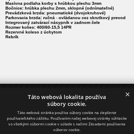
Masívna podlaha korby s hrúbkou plechu 3mm
Bočnice:
hrúbka plechu 2mm,
sklopné (odnímateľné)
Prevádzková brzda: pneumatické (dvojokruhové)
Parkovacia brzda: ručná
-
ovládanou cez skrutkový prevod
Integrovaný zatvárací násypník v zadnom čele
Rozmer kolies:
400/60-15,5 14PR
Rezervné koleso z úchytom
Rebrík
×
O NÁKUPE
Táto webová lokalita používa
súbory cookie.
Dodanie tovaru
Nákup na splátky - Home Credit
Táto webová stránka používa súbory cookie na zlepšenie
Financovanie - ČSOB Leasing
používateľského zážitku. Používaním našej webovej stránky súhlasíte
so všetkými súbormi cookie v súlade s našimi Zásadami používania
INFORMÁCIE
súborov cookie.
O NÁS