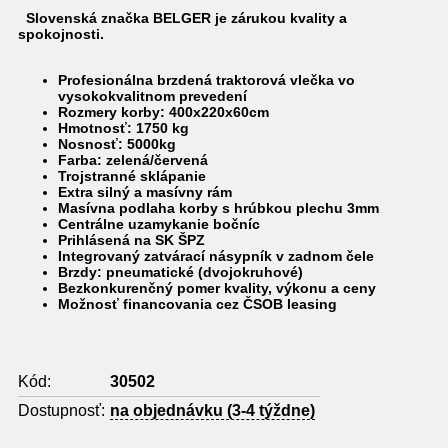
Slovenská značka BELGER je zárukou kvality a
spokojnosti.
Profesionálna brzdená traktorová vlečka vo
vysokokvalitnom prevedení
Rozmery korby:
400x220x60cm
Hmotnosť: 1750 kg
Nosnosť: 5000kg
Farba: zelená/červená
Trojstranné sklápanie
Extra silný a masívny rám
Masívna podlaha korby s hrúbkou plechu 3mm
Centrálne uzamykanie bočníc
Prihlásená na SK ŠPZ
Integrovaný zatvárací násypník v zadnom čele
Brzdy:
pneumatické (dvojokruhové)
Bezkonkurenčný pomer kvality, výkonu a ceny
Možnosť financovania cez ČSOB leasing
Kód:
30502
Dostupnosť:
na objednávku (3-4 týždne)