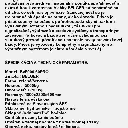
použitými prvotriednymi materiálmi ponúka spoľahlivosť s
extra dlhou životnosťou.
Vlečky BELGER sú nenáročné na
údržbu, čo šetrí čas aj peniaze. Samozrejmosťou je
trojstranné sklápanie na strany, alebo dozadu. Príves je
prispôsobený na prácu s poľnohospodárskymi traktormi
vybavenými externou hydraulikou, zásuvkou pre
signalizačné, výstražné a brzdové systémy a transportným
závesom. Parkovacia brzdou je ručne ovládanou cez
skrutkový prevod, pôsobiacou na trecie prvky prevádzkovej
brzdy. Príves je vybavený kompletným signalizačným a
výstražným systémom (elektroinštalácia a svetlá).
ŠPECIFIKÁCIA A TECHNICKÉ PARAMETRE:
Model: BV5000.60PRO
Značka: BELGER
Farba: zelená/červená
Nosnosť: 5000kg
Hmotnosť: 1750 kg
Rozmery: 4000x2200x600mm
Nastaviteľná výška oja
Prihlásená na Slovenských ŠPZ
Sklápanie: hydraulické – trojstranné
Sklopné (odnímateľné) bočnice
Centrálne uzamykanie bočníc
Otváranie zadnej bočnice z hornej/dolnej strany
Oporná noha: n
astaviteľná
/ sklápacia