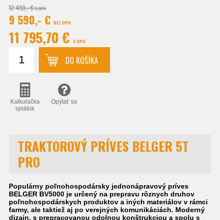
12 490,- €
S DPH
9 590,- €
BEZ DPH
11 795,70 €
S DPH
DO KOŠÍKA
Kalkulačka
Opýtať sa
splátok
TRAKTOROVÝ PRÍVES BELGER 5T
PRO
Populárny poľnohospodársky jednonápravový príves
BELGER BV5000 je určený na prepravu rôznych druhov
poľnohospodárskych produktov a iných materiálov v rámci
farmy, ale taktiež aj po verejných komunikáciách. Moderný
dizajn, s prepracovanou odolnou konštrukciou
a spolu s