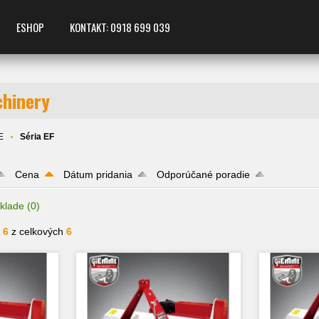
ESHOP
KONTAKT: 0918 699 039
hinery
E
Séria EF
Cena
Dátum pridania
Odporúčané poradie
klade
(0)
- 6
z celkových
6