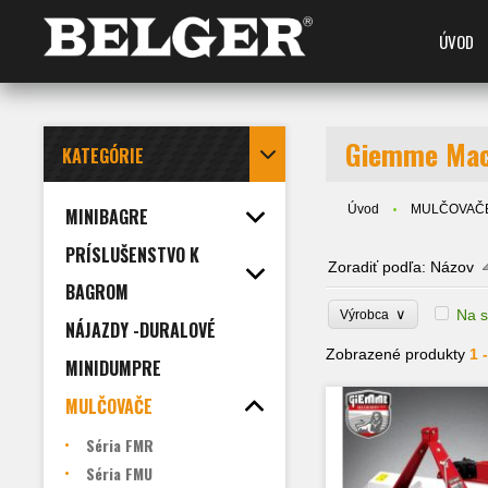
ÚVOD
Giemme Mac
KATEGÓRIE
Úvod
MULČOVAČ
MINIBAGRE
PRÍSLUŠENSTVO K
Zoradiť podľa:
Názov
BAGROM
∨
Na s
Výrobca
NÁJAZDY -DURALOVÉ
Zobrazené produkty
1 
MINIDUMPRE
MULČOVAČE
Séria FMR
Séria FMU