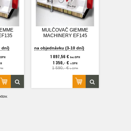
IEMME
MULČOVAČ GIEMME
EF135
MACHINERY EF145
 dní)
na objednávku (3-10 dní)
1 097,56 €
 DPH
bez DPH
1 350,- €
PH
s DPH
1 590,- €
PH
s DPH
tov.