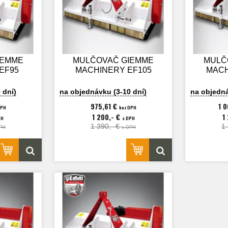
IEMME
MULČOVAČ GIEMME
MULČ
EF95
MACHINERY EF105
MACH
 dní)
na objednávku (3-10 dní)
na objedná
975,61 €
1 
DPH
bez DPH
1 200,- €
1
PH
s DPH
1 390,- €
1
PH
s DPH