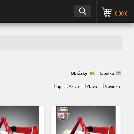
0,00 €
Obrázky
Tabuľka
Tip
Akcia
Zľava
Novinka