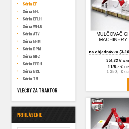
Séria EF
Séria EFL
Séria EFLH
Séria WFLU
Séria ATV
MULČOVAČ G
MACHINERY 
Séria EHM
Séria DPM
na objednávku (3-10
Séria MFZ
951,22 €
bez 
Séria EFDH
1 170,- €
s D
Séria BCL
1 350,- €
s D
Séria TM
VLEČKY ZA TRAKTOR
PRIHLÁSENIE