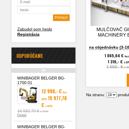
Zabudol som heslo
MULČOVAČ G
Registrácia
MACHINERY 
na objednávku (3-10
ODPORÚČAME
1 065,04 €
bez
1 310,- €
s D
1 550,- €
s D
MINIBAGER BELGER BG-
1700.01
12 990,- €
bez
Na stranu:
produk
15 977,70
DPH
€
s DPH
16 592,70 €
s DPH
Detail
MINIBAGER BELGER BG-