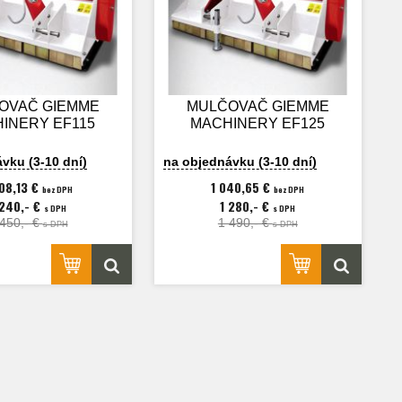
OVAČ GIEMME
MULČOVAČ GIEMME
INERY EF115
MACHINERY EF125
vku (3-10 dní)
na objednávku (3-10 dní)
008,13 €
1 040,65 €
bez DPH
bez DPH
 240,- €
1 280,- €
s DPH
s DPH
 450,- €
1 490,- €
s DPH
s DPH