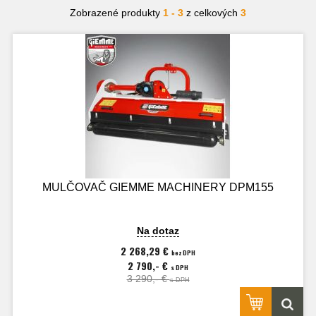
Zobrazené produkty
1 - 3
z celkových
3
MULČOVAČ GIEMME MACHINERY DPM155
Na dotaz
2 268,29 €
bez DPH
2 790,- €
s DPH
3 290,- €
s DPH