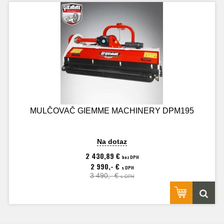
MULČOVAČ GIEMME MACHINERY DPM195
Na dotaz
2 430,89 €
bez DPH
2 990,- €
s DPH
3 490,- €
s DPH