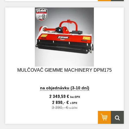
MULČOVAČ GIEMME MACHINERY DPM175
na objednávku (3-10 dní)
2 349,59 €
bez DPH
2 890,- €
s DPH
3 390,- €
s DPH