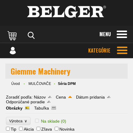
MENU
KATEGÓRIE
Giemme Machinery
Úvod
MULČOVAČE
Séria DPM
Zoradiť podľa:
Názov
Cena
Dátum pridania
Odporúčané poradie
Obrázky
Tabuľka
∨
Na sklade
(0)
Výrobca
Tip
Akcia
Zľava
Novinka