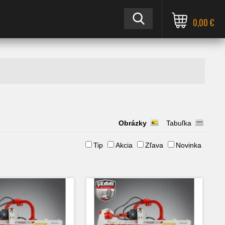
0,00 €
Obrázky
Tabuľka
Tip
Akcia
Zľava
Novinka