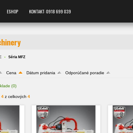
ESHOP
KONTAKT: 0918 699 039
hinery
E
Séria MFZ
Cena
Dátum pridania
Odporúčané poradie
klade
(0)
- 4
z celkových
4