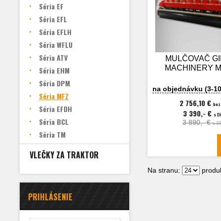
Séria EF
Séria EFL
Séria EFLH
Séria WFLU
Séria ATV
MULČOVAČ G
MACHINERY M
Séria EHM
Séria DPM
na objednávku (3-10
Séria MFZ
2 756,10 €
bez
Séria EFDH
3 390,- €
s 
Séria BCL
3 890,- €
s D
Séria TM
VLEČKY ZA TRAKTOR
Na stranu:
produk
PRIHLÁSENIE