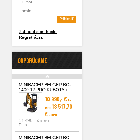
Zabudol som heslo
Registrácia
ODPORÚČAME
MINIBAGER BELGER BG-
1400.12 PRO KUBOTA +
hydraulický pridržiavací
10 990,- €
palec
bez
13 517,70
DPH
€
s DPH
14 490,- €
s DPH
Detail
MINIBAGER BELGER BG-