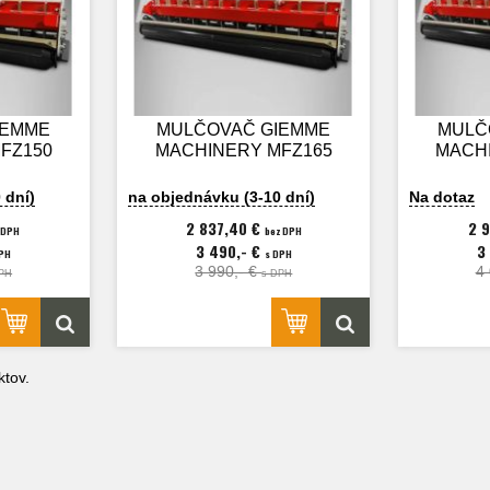
IEMME
MULČOVAČ GIEMME
MULČ
FZ150
MACHINERY MFZ165
MACH
 dní)
na objednávku (3-10 dní)
Na dotaz
2 837,40 €
2 
 DPH
bez DPH
3 490,- €
3
DPH
s DPH
3 990,- €
4
PH
s DPH
tov.