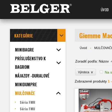
ÚVOD
Giemme Mac
KATEGÓRIE
Úvod
MULČOVAČ
MINIBAGRE
PRÍSLUŠENSTVO K
Zoradiť podľa:
Názov
BAGROM
∨
Na s
Výrobca
NÁJAZDY -DURALOVÉ
Zobrazené produkty
1 
MINIDUMPRE
MULČOVAČE
Séria FMR
Séria FMU