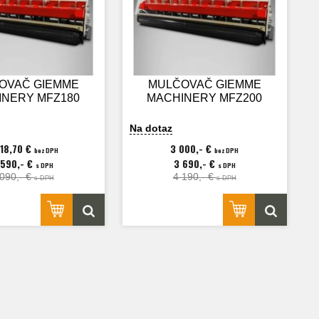
OVAČ GIEMME
MULČOVAČ GIEMME
INERY MFZ180
MACHINERY MFZ200
Na dotaz
918,70 €
3 000,- €
bez DPH
bez DPH
 590,- €
3 690,- €
s DPH
s DPH
 090,- €
4 190,- €
s DPH
s DPH