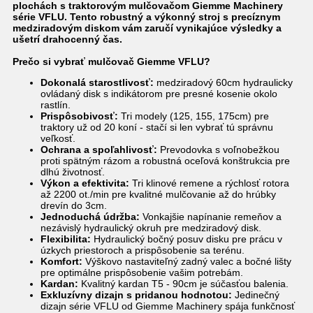
plochách s traktorovým mulčovačom Giemme Machinery
série VFLU. Tento robustný a výkonný stroj s precíznym
medziradovým diskom vám zaručí vynikajúce výsledky a
ušetrí drahocenný čas.
Prečo si vybrať mulčovač Giemme VFLU?
Dokonalá starostlivosť:
medziradový 60cm hydraulicky
ovládaný disk s indikátorom pre presné kosenie okolo
rastlín.
Prispôsobivosť:
Tri modely (125, 155, 175cm) pre
traktory už od 20 koní - stačí si len vybrať tú správnu
veľkosť.
Ochrana a spoľahlivosť:
Prevodovka s voľnobežkou
proti spätným rázom a robustná oceľová konštrukcia pre
dlhú životnosť.
Výkon a efektivita:
Tri klinové remene a rýchlosť rotora
až 2200 ot./min pre kvalitné mulčovanie až do hrúbky
drevín do 3cm.
Jednoduchá údržba:
Vonkajšie napínanie remeňov a
nezávislý hydraulický okruh pre medziradový disk.
Flexibilita:
Hydraulický bočný posuv disku pre prácu v
úzkych priestoroch a prispôsobenie sa terénu.
Komfort:
Výškovo nastaviteľný zadný valec a bočné lišty
pre optimálne prispôsobenie vašim potrebám.
Kardan:
Kvalitný kardan T5 - 90cm je súčasťou balenia.
Exkluzívny dizajn s pridanou hodnotou:
Jedinečný
dizajn série VFLU od Giemme Machinery spája funkčnosť