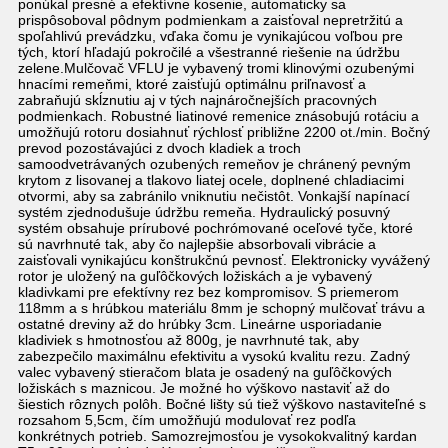
ponúkal presné a efektívne kosenie, automaticky sa
prispôsoboval pôdnym podmienkam a zaisťoval nepretržitú a
spoľahlivú prevádzku, vďaka čomu je vynikajúcou voľbou pre
tých, ktorí hľadajú pokročilé a všestranné riešenie na údržbu
zelene.Mulčovač VFLU je vybavený tromi klinovými ozubenými
hnacími remeňmi, ktoré zaisťujú optimálnu priľnavosť a
zabraňujú skĺznutiu aj v tých najnáročnejších pracovných
podmienkach. Robustné liatinové remenice znásobujú rotáciu a
umožňujú rotoru dosiahnuť rýchlosť približne 2200 ot./min. Bočný
prevod pozostávajúci z dvoch kladiek a troch
samoodvetrávaných ozubených remeňov je chránený pevným
krytom z lisovanej a tlakovo liatej ocele, doplnené chladiacimi
otvormi, aby sa zabránilo vniknutiu nečistôt. Vonkajší napínací
systém zjednodušuje údržbu remeňa. Hydraulický posuvný
systém obsahuje prírubové pochrómované oceľové tyče, ktoré
sú navrhnuté tak, aby čo najlepšie absorbovali vibrácie a
zaisťovali vynikajúcu konštrukčnú pevnosť. Elektronicky vyvážený
rotor je uložený na guľôčkových ložiskách a je vybavený
kladivkami pre efektívny rez bez kompromisov. S priemerom
118mm a s hrúbkou materiálu 8mm je schopný mulčovať trávu a
ostatné dreviny až do hrúbky 3cm. Lineárne usporiadanie
kladiviek s hmotnosťou až 800g, je navrhnuté tak, aby
zabezpečilo maximálnu efektivitu a vysokú kvalitu rezu. Zadný
valec vybavený stieračom blata je osadený na guľôčkových
ložiskách s maznicou. Je možné ho výškovo nastaviť až do
šiestich rôznych polôh. Bočné lišty sú tiež výškovo nastaviteľné s
rozsahom 5,5cm, čím umožňujú modulovať rez podľa
konkrétnych potrieb. Samozrejmosťou je vysokokvalitný kardan