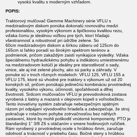
vysokú kvalitu s moderným vzhľadom.
POPIS:
Traktorový mulčovač Giemme Machinery série VFLU s
medziradovým diskom ponúka dokonalú rovnováhu medzi
profesionalitou, vysokým výkonom a špičkovou kvalitou rezu,
vďaka čomu je ideálnou voľbou pre tých, ktorí hľadajú
všestrannosť a robustnosť pri údržbe zelene. So
60cm medziradovým diskom a šírkou záberu od 125cm do
165cm si ľahko poradí so širokým spektrom terénov a
podmienok, pričom zakaždým zaistí vynikajúce výsledky. Vďaka
špeciálnemu hydraulickému pohybu a indikátoru umiestnenému
na medziradovom kotúči je ideálny pre starostlivosť o sady,
vinice, ale aj iné zelené plochy, ako sú parky a záhrady. V
ponuke sú v troch rôznych modeloch: VFLU 125, VFLU 155 a
VFLU 175, ktoré sú vhodné pre traktory s výkonum už od 20
konských síl, pričom ponúkajú jedinečnú kombináciu prvotriednej
kvality, vysokého výkonu, účinnosti, spoľahlivosti a dlhej
životnosti. Srdcom mulčovačov VFLU je prevodovková zostava
vyrobená z liatiny a mazaná v olejovom kúpeli s voľnobežkou.
Tento inovatívny systém zabraňuje nebezpečným spätným
rázom pri odpájaní vývodového hriadeľa a zabezpečuje, že stroj
pokračuje v rotačnom pohybe zotrvačnosťou bez náhlych
zastavení, ktoré by mohli poškodiť vnútorné komponenty. PTO je
štandardný 1” 3/8 Z6 s otáčaním v smere hodinových ručičiek.
Rám vyrobený z prvotriednej ocele s hrúbkou 4mm, zaručuje
odolnosť a trvácnosť v priebehu času. Bočné steny s hrúbkou