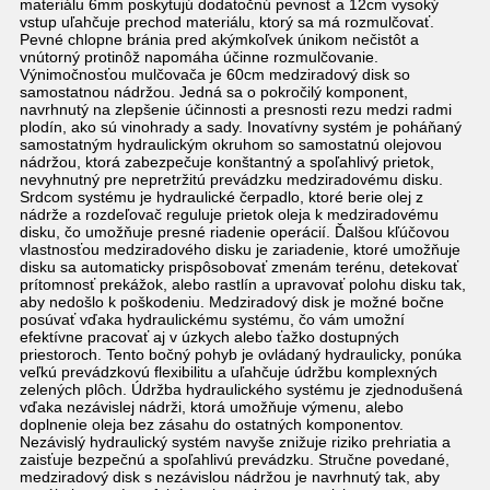
materiálu 6mm poskytujú dodatočnú pevnosť a 12cm vysoký
vstup uľahčuje prechod materiálu, ktorý sa má rozmulčovať.
Pevné chlopne bránia pred akýmkoľvek únikom nečistôt a
vnútorný protinôž napomáha účinne rozmulčovanie.
Výnimočnosťou mulčovača je 60cm medziradový disk so
samostatnou nádržou. Jedná sa o pokročilý komponent,
navrhnutý na zlepšenie účinnosti a presnosti rezu medzi radmi
plodín, ako sú vinohrady a sady. Inovatívny systém je poháňaný
samostatným hydraulickým okruhom so samostatnú olejovou
nádržou, ktorá zabezpečuje konštantný a spoľahlivý prietok,
nevyhnutný pre nepretržitú prevádzku medziradovému disku.
Srdcom systému je hydraulické čerpadlo, ktoré berie olej z
nádrže a rozdeľovač reguluje prietok oleja k medziradovému
disku, čo umožňuje presné riadenie operácií. Ďalšou kľúčovou
vlastnosťou medziradového disku je zariadenie, ktoré umožňuje
disku sa automaticky prispôsobovať zmenám terénu, detekovať
prítomnosť prekážok, alebo rastlín a upravovať polohu disku tak,
aby nedošlo k poškodeniu. Medziradový disk je možné bočne
posúvať vďaka hydraulickému systému, čo vám umožní
efektívne pracovať aj v úzkych alebo ťažko dostupných
priestoroch. Tento bočný pohyb je ovládaný hydraulicky, ponúka
veľkú prevádzkovú flexibilitu a uľahčuje údržbu komplexných
zelených plôch. Údržba hydraulického systému je zjednodušená
vďaka nezávislej nádrži, ktorá umožňuje výmenu, alebo
doplnenie oleja bez zásahu do ostatných komponentov.
Nezávislý hydraulický systém navyše znižuje riziko prehriatia a
zaisťuje bezpečnú a spoľahlivú prevádzku. Stručne povedané,
medziradový disk s nezávislou nádržou je navrhnutý tak, aby