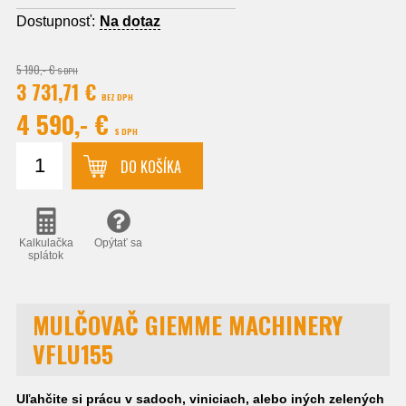
Dostupnosť:
Na dotaz
5 190,- €
S DPH
3 731,71 €
BEZ DPH
4 590,- €
S DPH
DO KOŠÍKA
Kalkulačka
Opýtať sa
splátok
MULČOVAČ GIEMME MACHINERY
VFLU155
Uľahčite si prácu v sadoch, viniciach, alebo iných zelených