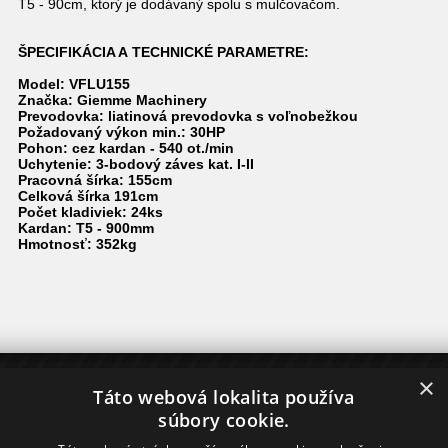
T5 - 90cm, ktorý je dodávaný spolu s mulčovačom.
ŠPECIFIKÁCIA A TECHNICKÉ PARAMETRE:
Model: VFLU155
Značka: Giemme Machinery
Prevodovka: liatinová prevodovka s voľnobežkou
Požadovaný výkon min.: 30HP
Pohon: cez kardan - 540 ot./min
Uchytenie: 3-bodový záves kat. I-II
Pracovná šírka: 155cm
Celková šírka 191cm
Počet kladiviek: 24ks
Kardan: T5 - 900mm
Hmotnosť: 352kg
×
O NÁKUPE
Táto webová lokalita používa
súbory cookie.
Dodanie tovaru
Nákup na splátky - Home Credit