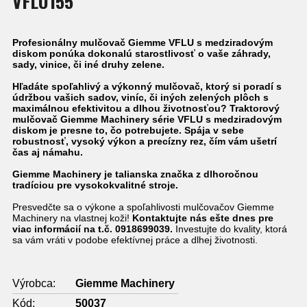
VFLU155
Profesionálny mulčovač Giemme VFLU s medziradovým
diskom ponúka dokonalú starostlivosť o vaše záhrady,
sady, vinice, či iné druhy zelene.
Hľadáte spoľahlivý a výkonný mulčovač, ktorý si poradí s
údržbou vašich sadov, viníc, či iných zelených plôch s
maximálnou efektivitou a dlhou životnosťou? Traktorový
mulčovač Giemme Machinery série VFLU s medziradovým
diskom je presne to, čo potrebujete. Spája v sebe
robustnosť, vysoký výkon a precízny rez, čím vám ušetrí
čas aj námahu.
Giemme Machinery je talianska značka z dlhoročnou
tradíciou pre vysokokvalitné stroje.
Presvedčte sa o výkone a spoľahlivosti mulčovačov Giemme
Machinery na vlastnej koži!
Kontaktujte nás ešte dnes pre
viac informácií na t.č. 0918699039.
Investujte do kvality, ktorá
sa vám vráti v podobe efektívnej práce a dlhej životnosti.
Výrobca:
Giemme Machinery
Kód:
50037