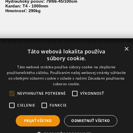
Hydraulický posuv: 79/66-45/100cm
Kardan: T4 - 1000mm
Hmotnosť: 290kg
×
O NÁKUPE
Táto webová lokalita používa
súbory cookie.
Dodanie tovaru
Nákup na splátky - Home Credit
Táto webová stránka používa súbory cookie na zlepšenie
Financovanie - ČSOB Leasing
používateľského zážitku. Používaním našej webovej stránky súhlasíte
so všetkými súbormi cookie v súlade s našimi Zásadami používania
INFORMÁCIE
súborov cookie.
O NÁS
NEVYHNUTNE POTREBNÉ
VÝKONNOSŤ
CIELENIE
FUNKCIE
PRIJAŤ VŠETKO
ODMIETNUŤ VŠETKO
Prepnúť zobrazenie na plnú verziu
Copyright 2023 - 2026 © belger.sk