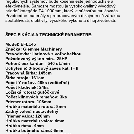
regulačných systémov bude kosenie ešte jednoduchšie a
efektívnejšie
. Samozrejmosťou je vysokokvalitný vývodový
hriadeľ kategórie T4 1000mm, ktorý je súčasťou mulčovača.
Prvotriedne materiály s prepracovaným dizajnom sú zárukou
spoľahlivosti, efektivity, vysokého výkonu a dlhej životnosti.
ŠPECIFIKÁCIA A TECHNICKÉ PARAMETRE:
Model: EFL145
Značka: Giemme Machinery
Prevodovka: liatinová s voľnobežkou
Požadovaný výkon min.: 25HP
Pohon: cez kardan - 540 ot./min
Uchytenie: 3-bodový záves kat. I - II
Pracovná šírka: 145cm
Šírka stroja: 161cm
Počet Y nožov: 48ks (voliteľné)
Počet kladiviek: 24ks
Ložiská rotora: guľôčkové
Počet klinových remeňov: 3ks
Priemer rotora: 108mm
Hrúbka materiálu rotora: 8mm
Zadný valec: nastaviteľný
Priemer valca: 120mm
Hrúbka materiálu valca: 4mm
Hrúbka rámu: 4mm
Hrúbka bočného rámu: 6mm