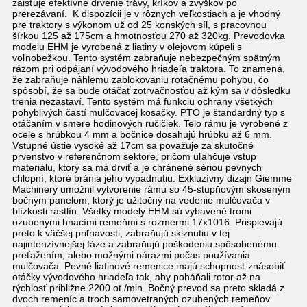
zaisťuje efektívne drvenie trávy, kríkov a zvyškov po
prerezávaní. K dispozícii je v rôznych veľkostiach a je vhodný
pre traktory s výkonom už od 25 konských síl, s pracovnou
šírkou 125 až 175cm a hmotnosťou 270 až 320kg. Prevodovka
modelu EHM je vyrobená z liatiny v olejovom kúpeli s
voľnobežkou. Tento systém zabraňuje nebezpečným spätným
rázom pri odpájaní vývodového hriadeľa traktora. To znamená,
že zabraňuje náhlemu zablokovaniu rotačnému pohybu, čo
spôsobí, že sa bude otáčať zotrvačnosťou až kým sa v dôsledku
trenia nezastaví. Tento systém má funkciu ochrany všetkých
pohyblivých častí mulčovacej kosačky. PTO je štandardný typ s
otáčaním v smere hodinových ručičiek. Telo rámu je vyrobené z
ocele s hrúbkou 4 mm a bočnice dosahujú hrúbku až 6 mm.
Vstupné ústie vysoké až 17cm sa považuje za skutočné
prvenstvo v referenčnom sektore, pričom uľahčuje vstup
materiálu, ktorý sa má drviť a je chránené sériou pevných
chlopní, ktoré bránia jeho vypadnutiu. Exkluzívny dizajn Giemme
Machinery umožnil vytvorenie rámu so 45-stupňovým skoseným
bočným panelom, ktorý je užitočný na vedenie mulčovača v
blízkosti rastlín. Všetky modely EHM sú vybavené tromi
ozubenými hnacími remeňmi s rozmermi 17x1016. Prispievajú
preto k väčšej priľnavosti, zabraňujú skĺznutiu v tej
najintenzívnejšej fáze a zabraňujú poškodeniu spôsobenému
preťažením, alebo možnými nárazmi počas používania
mulčovača. Pevné liatinové remenice majú schopnosť znásobiť
otáčky vývodového hriadeľa tak, aby poháňali rotor až na
rýchlosť približne 2200 ot./min. Bočný prevod sa preto skladá z
dvoch remeníc a troch samovetraných ozubených remeňov