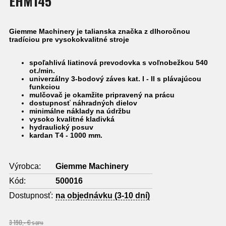
EHM145
Giemme Machinery je talianska značka z dlhoročnou
tradíciou pre vysokokvalitné stroje
spoľahlivá liatinová prevodovka s voľnobežkou 540
ot./min.
univerzálny 3-bodový záves kat. I - II s plávajúcou
funkciou
mulčovač je okamžite pripravený na prácu
dostupnosť náhradných dielov
minimálne náklady na údržbu
vysoko kvalitné kladivká
hydraulický posuv
kardan T4 - 1000 mm.
Výrobca:
Giemme Machinery
Kód:
500016
Dostupnosť:
na objednávku (3-10 dní)
3 190,- €
S DPH