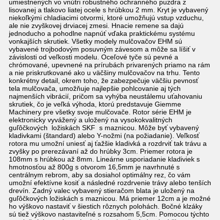
umiestnených vo vnútri robustného ochranného puzdra z
lisovanej a tlakovo liatej ocele s hrúbkou 2 mm. Kryt je vybavený
niekoľkými chladiacimi otvormi, ktoré umožňujú vstup vzduchu,
ale nie zvyškovej drviacej zmesi. Hnacie remene sa dajú
jednoducho a pohodlne napnúť vďaka praktickému systému
vonkajších skrutiek. Všetky modely mulčovačov EHM sú
vybavené trojbodovým posuvným závesom a môže sa líšiť v
závislosti od veľkosti modelu. Oceľové tyče sú pevné a
chrómované, upevnené na prírubách privarených priamo na rám
a nie priskrutkované ako u väčšiny mulčovačov na trhu. Tento
konkrétny detail, okrem toho, že zabezpečuje väčšiu pevnosť
tela mulčovača, umožňuje najlepšie pohlcovanie aj tých
najmenších vibrácií, pričom sa vyhýba neustálemu uťahovaniu
skrutiek, čo je veľká výhoda, ktorú predstavuje Giemme
Machinery pre všetky svoje mulčovače. Rotor série EHM je
elektronicky vyvážený a uložený na vysokokvalitných
guľôčkových ložiskách SKF s maznicou. Môže byť vybavený
kladivkami (štandard) alebo Y-nožmi (na požiadanie). Veľkosť
rotora mu umožní uniesť aj ťažšie kladivká a rozdrviť tak trávu a
zvyšky po prerezávaní až do hrúbky 3cm. Priemer rotora je
108mm s hrúbkou až 8mm. Lineárne usporiadanie kladiviek s
hmotnosťou až 800g s otvorom 16,5mm je navrhnuté s
centrálnym rebrom, aby sa dosiahol optimálny rez, čo vám
umožní efektívne kosiť a následné rozdrvenie trávy alebo tenších
drevín. Zadný valec vybavený stieračom blata je uložený na
guľôčkových ložiskách s maznicou. Má priemer 12cm a je možné
ho výškovo nastaviť v šiestich rôznych polohách. Bočné klzáky
sú tiež výškovo nastaviteľné s rozsahom 5,5cm. Pomocou týchto