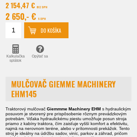
2 154,47 €
BEZ DPH
2 650,- €
S DPH
DO KOŠÍKA
Kalkulačka
Opýtať sa
splátok
MULČOVAČ GIEMME MACHINERY
EHM145
Traktorový mulčovač
Giemmme Machinery EHM
s hydraulickým
posuvom je stvorený pre prispôsobenie rôznym prevádzkovým
potrebám. Vďaka hydraulickému piestu umožňuje posun stroja
priamo z kabíny traktora, čím zaisťuje vyšší komfort a efektivitu,
najmä na nerovnom teréne, alebo v prítomnosti prekážok. Tento
stroj je ideálny na údržbu sadov, viníc, parkov a záhrad, pričom