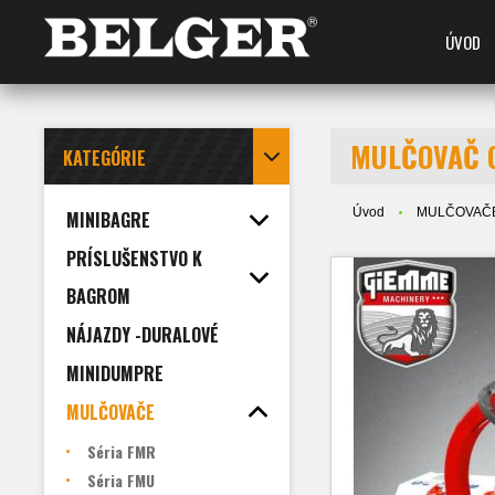
ÚVOD
MULČOVAČ 
KATEGÓRIE
Úvod
MULČOVAČ
MINIBAGRE
PRÍSLUŠENSTVO K
BAGROM
NÁJAZDY -DURALOVÉ
MINIDUMPRE
MULČOVAČE
Séria FMR
Séria FMU