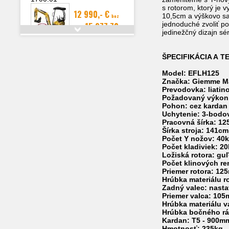
s rotorom, ktorý je 
12 990,- €
10,5cm a výškovo sa 
bez
jednoduché zvoliť p
15 977,70
DPH
jedinežčný dizajn s
€
s DPH
16 592,70 €
s DPH
ŠPECIFIKÁCIA A 
Detail
Model: EFLH125
MINIBAGER BELGER BG-
Značka: Giemme M
1400.12 PRO KUBOTA +
Prevodovka: liati
hydraulický pridržiavací
Požadovaný výkon
10 990,- €
palec
bez
Pohon: cez kardan 
13 517,70
Uchytenie: 3-bodový
DPH
Pracovná šírka: 1
€
s DPH
Šírka stroja: 141cm
14 490,- €
s DPH
Počet Y nožov: 40
Detail
Počet kladiviek: 2
Ložiská rotora: gu
Počet klinových r
Priemer rotora: 1
Hrúbka materiálu r
Zadný valec: nasta
Priemer valca: 10
Hrúbka materiálu 
Hrúbka bočného r
Kardan: T5 - 900m
Hmotnosť: 235kg