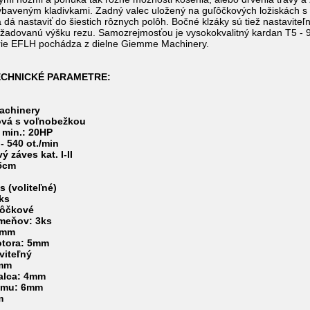
vybaveným kladivkami. Zadný valec uložený na guľôčkových ložiskách s
dá nastaviť do šiestich rôznych polôh. Bočné klzáky sú tiež nastavite
ožadovanú výšku rezu. Samozrejmosťou je vysokokvalitný kardan T5 - 
érie EFLH pochádza z dielne Giemme Machinery.
TECHNICKÉ PARAMETRE:
achinery
nová s voľnobežkou
 min.: 20HP
- 540 ot./min
 záves kat. I-II
25cm
ks
(voliteľné)
0ks
ľôčkové
emeňov: 3ks
25mm
otora: 5mm
viteľný
5mm
valca: 4mm
ámu: 6mm
m