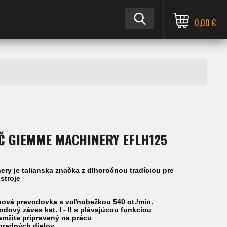
0,00 €
 GIEMME MACHINERY EFLH125
ry je talianska značka z dlhoročnou tradíciou pre
 stroje
inová prevodovka s voľnobežkou 540 ot./min.
odový záves kat. I - II s plávajúcou funkciou
amžite pripravený na prácu
hradných dielov