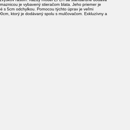
 maznicou je vybavený stieračom blata. Jeho priemer je
ľné s 5cm odchylkou. Pomocou týchto úprav je veľmi
90cm, ktorý je dodávaný spolu s mulčovačom. Exkluzívny a