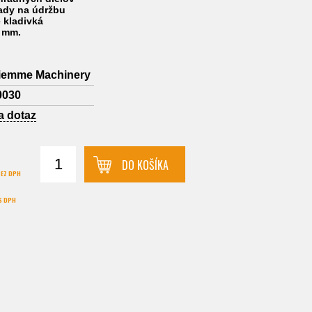
ady na údržbu
 kladivká
0 mm.
iemme Machinery
0030
a dotaz
DO KOŠÍKA
BEZ DPH
S DPH