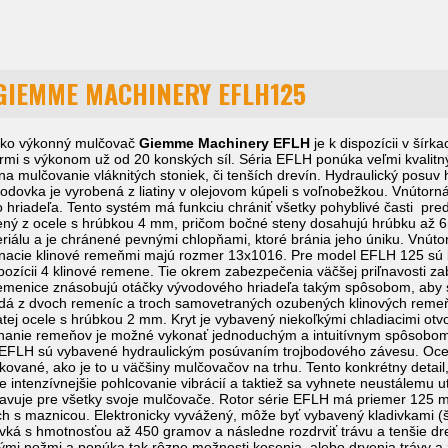
GIEMME MACHINERY EFLH125
soko výkonný mulčovač
Giemme Machinery EFLH
je k dispozícii v ší
ormi s výkonom už od 20 konských síl. Séria EFLH ponúka veľmi kvalitn
 na mulčovanie vláknitých stoniek, či tenších drevín. Hydraulický posuv 
vodovka je vyrobená z liatiny v olejovom kúpeli s voľnobežkou. Vnút
 hriadeľa. Tento systém má funkciu chrániť všetky pohyblivé časti p
ený z ocele s hrúbkou 4 mm, pričom bočné steny dosahujú hrúbku až 6
riálu a je chránené pevnými chlopňami, ktoré bránia jeho úniku. Vnút
nacie klinové remeňmi majú rozmer 13x1016. Pre model EFLH 125 sú k 
ozícii 4 klinové remene. Tie okrem zabezpečenia väčšej priľnavosti za
emenice znásobujú otáčky vývodového hriadeľa takým spôsobom, aby sa 
adá z dvoch remeníc a troch samovetraných ozubených klinových reme
liatej ocele s hrúbkou 2 mm. Kryt je vybavený niekoľkými chladiacimi ot
ínanie remeňov je možné vykonať jednoduchým a intuitívnym spôsobom
EFLH sú vybavené hydraulickým posúvaním trojbodového závesu. Oceľ
tkované, ako je to u väčšiny mulčovačov na trhu. Tento konkrétny deta
intenzívnejšie pohlcovanie vibrácií a taktiež sa vyhnete neustálemu u
avuje pre všetky svoje mulčovače. Rotor série EFLH má priemer 125 
ch s maznicou. Elektronicky vyvážený, môže byť vybavený kladivkami (
vká s hmotnosťou až 450 gramov a následne rozdrviť trávu a tenšie dre
ými nožmi a ponúka tak rôzne možnosti kosenia, alebo drvenia trávy 