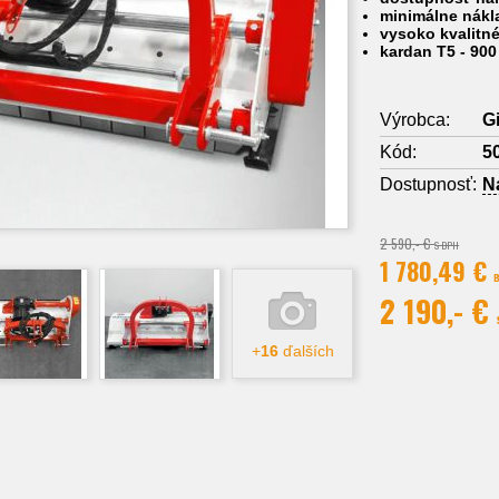
minimálne nákl
vysoko kvalitné
kardan T5 - 90
Výrobca:
G
Kód:
5
Dostupnosť:
N
2 590,- €
S DPH
1 780,49 €
2 190,- €
+
16
ďalších