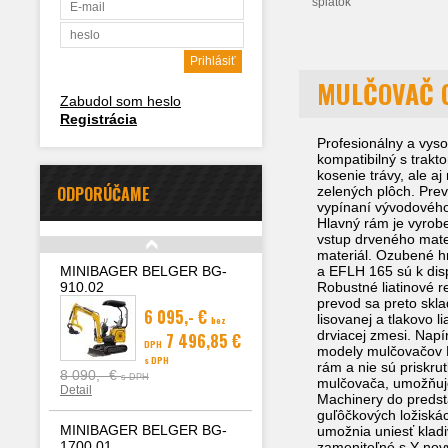
splátok
MULČOVAČ 
Zabudol som heslo
Registrácia
Profesionálny a vy
kompatibilný s trakt
kosenie trávy, ale aj
ODPORÚČAME
zelených plôch. Pre
vypínaní vývodového
Hlavný rám je vyrob
vstup drveného mate
materiál. Ozubené h
MINIBAGER BELGER BG-
a EFLH 165 sú k disp
910.02
Robustné liatinové r
prevod sa preto skl
6 095,- €
lisovanej a tlakovo 
bez
drviacej zmesi. Nap
7 496,85 €
DPH
modely mulčovačov 
s DPH
rám a nie sú priskru
8 090,- €
s DPH
mulčovača, umožňuje 
Detail
Machinery do predst
guľôčkových ložiská
MINIBAGER BELGER BG-
umožnia uniesť kladi
1700.01
zameniteľné s Y-nov