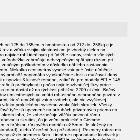
rkach od 125 do 165cm, s hmotnosťou od 212 do 256kg a je
ý rez a vďaka svojim vlastnostiam je vhodný nielen na
ho najviac robí ideálnym pri údržbe sadov, viníc a všetkých
orná voľnobežka zabraňuje nebezpečným spätným rázom pri
red značným poškodením v dôsledku náhleho zastavenia.
mm. Niekoľko centimetrov vysoké vstupné ústie uľahčuje
orný protinôž napomáha vysokoúčinne drviť a mulčovať daný
dispozícii 3 klinové remene, zatiaľ čo pre modely EFLH 145
braňujú prešmyknutiu počas najintenzívnejšej fázy práce.
rotor dostal až na rýchlosť približne 2200 ot./min. Bočný
ňov umiestnených vo vnútri robustného ochranného puzdra z
vormi, ktoré umožňujú vstup vzduchu, ale nie zvyškovej
 vďaka praktickému systému vonkajších skrutiek. Všetky
ové tyče sú upevnené na prírubách privarených priamo na
il, okrem toho, že zabezpečuje väčšiu pevnosť rámu
ťahovaniu skrutiek, čo je veľmi praktické a Giemme
mm, s hrúbkou rúrkového matriálu až 5mm. Je uložený na
štandard), alebo Y-nožmi (na požiadanie). Rozmery rotora mu
viny až do priemeru 3cm. Lineárne usporiadanie kladiviek je
a zvyškov rastlín. Každý model EFLH sa štandardne dodáva