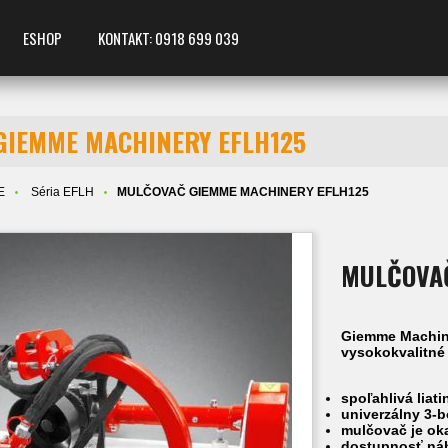
ESHOP
KONTAKT: 0918 699 039
GIEMME MACHINERY EFLH125
E
Séria EFLH
MULČOVAČ GIEMME MACHINERY EFLH125
MULČOVAČ
Giemme Machine
vysokokvalitné
spoľahlivá liat
univerzálny 3-b
mulčovač je ok
dostupnosť ná