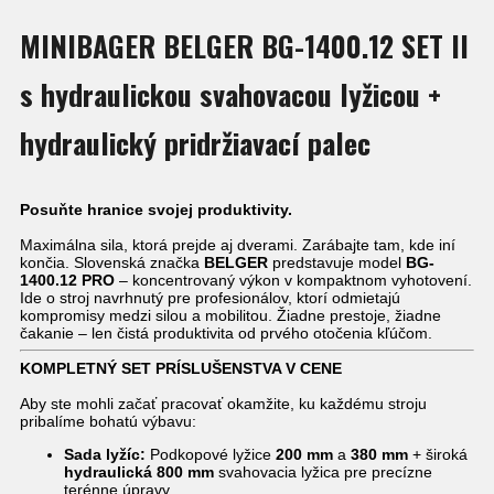
MINIBAGER BELGER BG-1400.12 SET II
s hydraulickou svahovacou lyžicou +
hydraulický pridržiavací palec
Posuňte hranice svojej produktivity.
Maximálna sila, ktorá prejde aj dverami. Zarábajte tam, kde iní
končia. Slovenská značka
BELGER
predstavuje model
BG-
1400.12 PRO
– koncentrovaný výkon v kompaktnom vyhotovení.
Ide o stroj navrhnutý pre profesionálov, ktorí odmietajú
kompromisy medzi silou a mobilitou. Žiadne prestoje, žiadne
čakanie – len čistá produktivita od prvého otočenia kľúčom.
KOMPLETNÝ SET PRÍSLUŠENSTVA V CENE
Aby ste mohli začať pracovať okamžite, ku každému stroju
pribalíme bohatú výbavu:
Sada lyžíc:
Podkopové lyžice
200 mm
a
380 mm
+ široká
hydraulická 800 mm
svahovacia lyžica pre precízne
terénne úpravy.