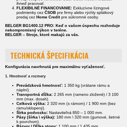
ihneď pracovať.
FLEXIBILNÉ FINANCOVANIE:
Exkluzívne lízingové
podmienky cez
ČSOB
pre firmy alebo rýchly splátkový
predaj cez
Home Credit
pre súkromné osoby.
BELGER BG1400.12 PRO: Keď o vašom úspechu rozhoduje
nekompromisný výkon v teréne.
BELGER – Stroje, ktoré makajú za vás.
TECHNICKÁ ŠPECIFIKÁCIA
Konfigurácia navrhnutá pre maximálnu vyťaženosť.
1. Hmotnosť a rozmery
Prevádzková hmotnosť:
1 350 kg (vrátane rámu a
náplní).
Transportná dĺžka:
2 265 mm (rameno zložené) / 3 100
mm (max. dosah).
Celková výška:
2 320 mm (s rámom) / 1 900 mm (bez
rámu/sklopený).
Šírka podvozku:
Nastaviteľná 850 – 1 000 mm.
Pásy (šírka
\
výška):
180 mm
\
320 mm (gumové, šetrné
k povrchom).
Rázvor / Dĺžka stopy:
1 100 mm / 1 435 mm.