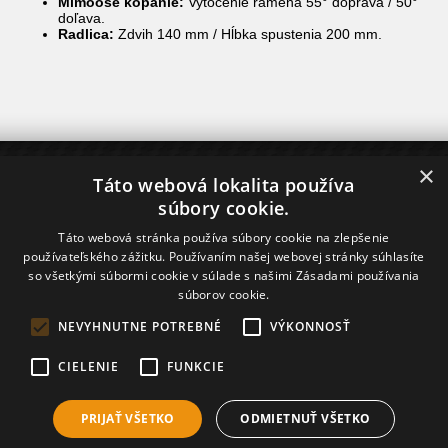
Mimoosé kopanie:
Vytočenie ramena 55° doprava / 50°
doľava.
Radlica:
Zdvih 140 mm / Hĺbka spustenia 200 mm.
×
O NÁKUPE
Táto webová lokalita používa
súbory cookie.
Dodanie tovaru
Nákup na splátky - Home Credit
Táto webová stránka používa súbory cookie na zlepšenie
Financovanie - ČSOB Leasing
používateľského zážitku. Používaním našej webovej stránky súhlasíte
so všetkými súbormi cookie v súlade s našimi Zásadami používania
INFORMÁCIE
súborov cookie.
O NÁS
NEVYHNUTNE POTREBNÉ
VÝKONNOSŤ
CIELENIE
FUNKCIE
PRIJAŤ VŠETKO
ODMIETNUŤ VŠETKO
Prepnúť zobrazenie na plnú verziu