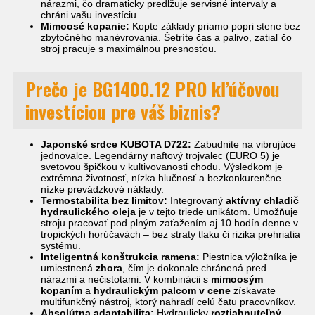
nárazmi, čo dramaticky predlžuje servisné intervaly a
chráni vašu investíciu.
Mimoosé kopanie:
Kopte základy priamo popri stene bez
zbytočného manévrovania. Šetríte čas a palivo, zatiaľ čo
stroj pracuje s maximálnou presnosťou.
Prečo je BG1400.12 PRO kľúčovou
investíciou pre váš biznis?
Japonské srdce KUBOTA D722:
Zabudnite na vibrujúce
jednovalce. Legendárny naftový trojvalec (EURO 5) je
svetovou špičkou v kultivovanosti chodu. Výsledkom je
extrémna životnosť, nízka hlučnosť a bezkonkurenčne
nízke prevádzkové náklady.
Termostabilita bez limitov:
Integrovaný
aktívny chladič
hydraulického oleja
je v tejto triede unikátom. Umožňuje
stroju pracovať pod plným zaťažením aj 10 hodín denne v
tropických horúčavách – bez straty tlaku či rizika prehriatia
systému.
Inteligentná konštrukcia ramena:
Piestnica výložníka je
umiestnená
zhora
, čím je dokonale chránená pred
nárazmi a nečistotami. V kombinácii s
mimoosým
kopaním
a
hydraulickým palcom v cene
získavate
multifunkčný nástroj, ktorý nahradí celú čatu pracovníkov.
Absolútna adaptabilita:
Hydraulicky
roztiahnuteľný