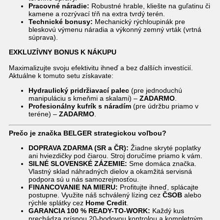
Pracovné náradie:
Robustné hrable, kliešte na guľatinu či
kamene a rozrývací tŕň na extra tvrdý terén.
Technické bonusy:
Mechanický rýchloupinák pre
bleskovú výmenu náradia a výkonný zemný vrták (vrtná
súprava).
EXKLUZÍVNY BONUS K NÁKUPU
Maximalizujte svoju efektivitu ihneď a bez ďalších investícií.
Aktuálne k tomuto setu získavate:
Hydraulický pridržiavací palec
(pre jednoduchú
manipuláciu s kmeňmi a skalami) –
ZADARMO
.
Profesionálny kufrík s náradím
(pre údržbu priamo v
teréne) –
ZADARMO
.
Prečo je značka BELGER strategickou voľbou?
DOPRAVA ZDARMA (SR a ČR):
Žiadne skryté poplatky
ani hviezdičky pod čiarou. Stroj doručíme priamo k vám.
SILNÉ SLOVENSKÉ ZÁZEMIE:
Sme domáca značka.
Vlastný sklad náhradných dielov a okamžitá servisná
podpora sú u nás samozrejmosťou.
FINANCOVANIE NA MIERU:
Profitujte ihneď, splácajte
postupne. Využite náš schválený lízing cez
ČSOB
alebo
rýchle splátky cez
Home Credit
.
GARANCIA 100 % READY-TO-WORK:
Každý kus
prechádza prísnou 20-bodovou kontrolou a kompletným