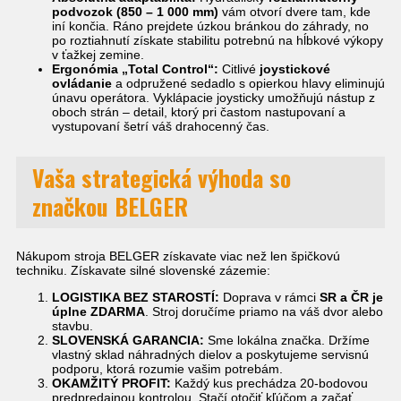
podvozok (850 – 1 000 mm)
vám otvorí dvere tam, kde
iní končia. Ráno prejdete úzkou bránkou do záhrady, no
po roztiahnutí získate stabilitu potrebnú na hĺbkové výkopy
v ťažkej zemine.
Ergonómia „Total Control“:
Citlivé
joystickové
ovládanie
a odpružené sedadlo s opierkou hlavy eliminujú
únavu operátora. Vyklápacie joysticky umožňujú nástup z
oboch strán – detail, ktorý pri častom nastupovaní a
vystupovaní šetrí váš drahocenný čas.
Vaša strategická výhoda so
značkou BELGER
Nákupom stroja BELGER získavate viac než len špičkovú
techniku. Získavate silné slovenské zázemie:
LOGISTIKA BEZ STAROSTÍ:
Doprava v rámci
SR a ČR je
úplne ZDARMA
. Stroj doručíme priamo na váš dvor alebo
stavbu.
SLOVENSKÁ GARANCIA:
Sme lokálna značka. Držíme
vlastný sklad náhradných dielov a poskytujeme servisnú
podporu, ktorá rozumie vašim potrebám.
OKAMŽITÝ PROFIT:
Každý kus prechádza 20-bodovou
predpredajnou kontrolou. Stačí otočiť kľúčom a začať