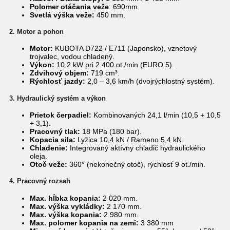
Polomer otáčania veže
: 690mm.
Svetlá výška veže:
450 mm.
2. Motor a pohon
Motor:
KUBOTA D722 / E711 (Japonsko), vznetový
trojvalec, vodou chladený.
Výkon:
10,2 kW pri 2 400 ot./min (EURO 5).
Zdvihový objem:
719 cm³.
Rýchlosť jazdy:
2,0 – 3,6 km/h (dvojrýchlostný systém).
3. Hydraulický systém a výkon
Prietok čerpadiel:
Kombinovaných 24,1 l/min (10,5 + 10,5
+ 3,1).
Pracovný tlak:
18 MPa (180 bar).
Kopacia sila:
Lyžica 10,4 kN / Rameno 5,4 kN.
Chladenie:
Integrovaný aktívny chladič hydraulického
oleja.
Otoč veže:
360° (nekonečný otoč), rýchlosť 9 ot./min.
4. Pracovný rozsah
Max. hĺbka kopania:
2 020 mm.
Max. výška vykládky:
2 170 mm.
Max. výška kopania:
2 980 mm.
Max. polomer kopania na zemi:
3 380 mm