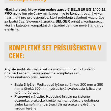
Hľadáte stroj, ktorý vám reálne zarobí?
BELGER BG-1400.12
PRO
nie je len obyčajný minibager – je to koncentrovaný výkon
navrhnutý pre profesionálov, ktorí potrebujú zvládnuť viac práce
za kratší čas. Slovenská značka
BELGER
prináša konfiguráciu,
ktorá v kategórii kompaktných rýpadiel definuje nové štandardy
efektivity.
KOMPLETNÝ SET PRÍSLUŠENSTVA V
CENE:
Aby ste mohli stroj využívať na maximum hneď od prvého
dňa, ku každému kusu pribalíme kompletnú sadu
profesionálneho príslušenstva:
Sada 3 lyžíc:
Podkopové lyžice so šírkou 200 mm a 380
mm a široká 800 mm hydraulická svahovacia lyžica pre
terénne úpravy.
Pracovné náradie:
Robustné hrable na čistenie
pozemku, praktické kliešte na manipuláciu s guľatinou
alebo kameňmi a rozrývací tŕň na prácu v extrémne
tvrdom teréne.