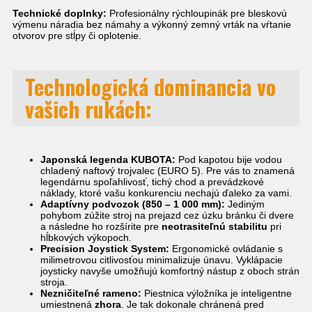
Technické doplnky:
Profesionálny rýchloupinák pre bleskovú
výmenu náradia bez námahy a výkonný zemný vrták na vŕtanie
otvorov pre stĺpy či oplotenie.
Technologická
dominancia
vo
vašich rukách:
Japonská legenda KUBOTA:
Pod kapotou bije vodou
chladený naftový trojvalec (EURO 5). Pre vás to znamená
legendárnu spoľahlivosť, tichý chod a prevádzkové
náklady, ktoré vašu konkurenciu nechajú ďaleko za vami.
Adaptívny podvozok (850 – 1 000 mm):
Jediným
pohybom zúžite stroj na prejazd cez úzku bránku či dvere
a následne ho rozšírite pre
neotrasiteľnú stabilitu
pri
hĺbkových výkopoch.
Precision Joystick System:
Ergonomické ovládanie s
milimetrovou citlivosťou minimalizuje únavu. Vyklápacie
joysticky navyše umožňujú komfortný nástup z oboch strán
stroja.
Nezničiteľné rameno:
Piestnica výložníka je inteligentne
umiestnená
zhora
. Je tak dokonale chránená pred