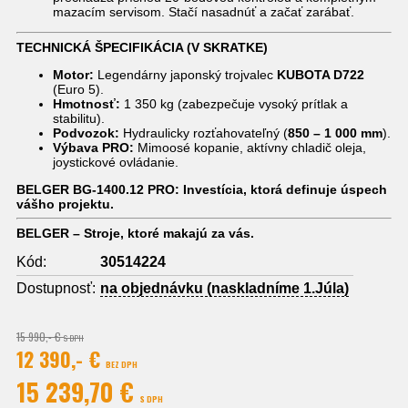
mazacím servisom. Stačí nasadnúť a začať zarábať.
TECHNICKÁ ŠPECIFIKÁCIA (V SKRATKE)
Motor:
Legendárny japonský trojvalec
KUBOTA D722
(Euro 5).
Hmotnosť:
1 350 kg (zabezpečuje vysoký prítlak a
stabilitu).
Podvozok:
Hydraulicky rozťahovateľný (
850 – 1 000 mm
).
Výbava PRO:
Mimoosé kopanie, aktívny chladič oleja,
joystickové ovládanie.
BELGER BG-1400.12 PRO: Investícia, ktorá definuje úspech
vášho projektu.
BELGER – Stroje, ktoré makajú za vás.
Kód:
30514224
Dostupnosť:
na objednávku (naskladníme 1.Júla)
15 990,- €
S DPH
12 390,- €
BEZ DPH
15 239,70 €
S DPH