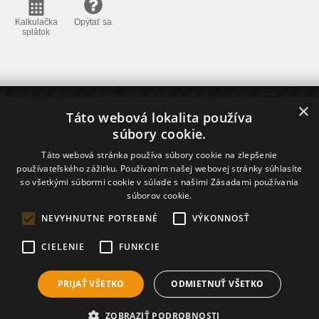
Kalkulačka
Opýtať sa
splátok
×
O NÁKUPE
Táto webová lokalita používa
súbory cookie.
Dodanie tovaru
Nákup na splátky - Home Credit
Táto webová stránka používa súbory cookie na zlepšenie
Financovanie - ČSOB Leasing
používateľského zážitku. Používaním našej webovej stránky súhlasíte
so všetkými súbormi cookie v súlade s našimi Zásadami používania
INFORMÁCIE
súborov cookie.
O NÁS
NEVYHNUTNE POTREBNÉ
VÝKONNOSŤ
CIELENIE
FUNKCIE
PRIJAŤ VŠETKO
ODMIETNUŤ VŠETKO
Prepnúť zobrazenie na plnú verziu
Copyright 2023 - 2026 © belger.sk
ZOBRAZIŤ PODROBNOSTI