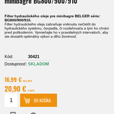
minibagre BG800/900/910
Filter hydraulického oleje pre minibagre BELGER série:
BG800/900/910.
Filter hydraulického oleja zabraňuje vniknutiu nečistôt do
hydraulického systému, čerpadla, či rozdeľovača a tým ho chráni
pred poškodením. Vymieňajte ho v pravidelných intervaloch, aby
ste dosiahli optimálny výkon a dlhú životnosť.
Kód:
30421
Dostupnosť:
SKLADOM
16,99 €
BEZ DPH
20,90 €
S DPH
DO KOŠÍKA