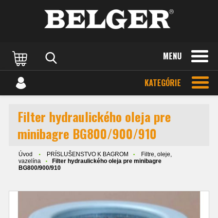
MENU
KATEGÓRIE
Filter hydraulického oleja pre
minibagre BG800/900/910
Úvod
PRÍSLUŠENSTVO K BAGROM
Filtre, oleje,
vazelína
Filter hydraulického oleja pre minibagre
BG800/900/910